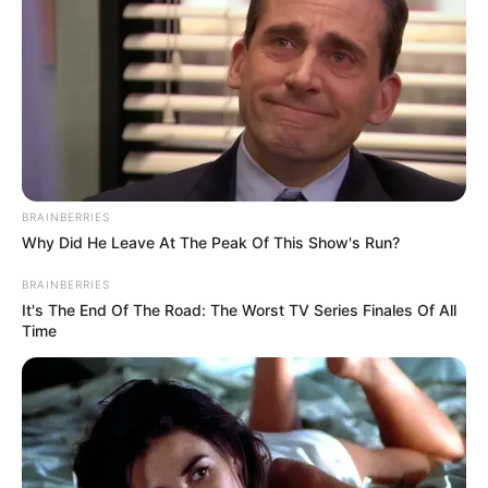
Home
Notícia
Família Está Arrasad4:
Jovem De 20 An0s Não
Resiste Após Ca… Ver Mais
NOTÍCIA
Last updated
7 maio, 2025
By
Kédina Liberato