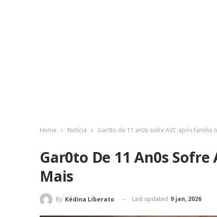
Home
Notícia
Gar0to de 11 an0s sofre AVC após família 
Gar0to De 11 An0s Sofre
Mais
Last updated
9 jan, 2026
By
Kédina Liberato