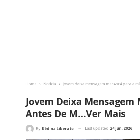
Home
Notícia
Jovem deixa mensagem mac4br4 para a mã
Jovem Deixa Mensagem 
Antes De M…Ver Mais
Last updated
24 jun, 2026
By
Kédina Liberato