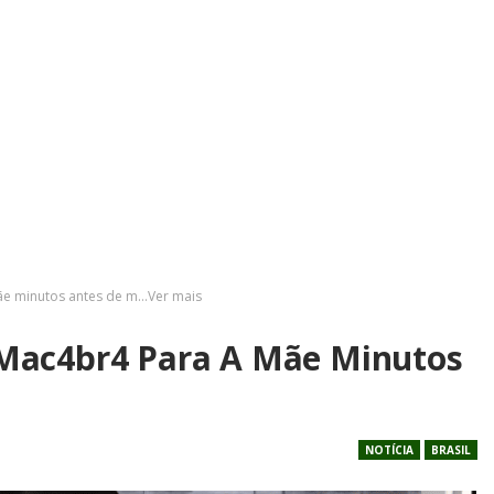
e minutos antes de m…Ver mais
Mac4br4 Para A Mãe Minutos
NOTÍCIA
BRASIL