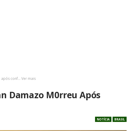
 após conf… Ver mais
yan Damazo M0rreu Após
NOTÍCIA
BRASIL