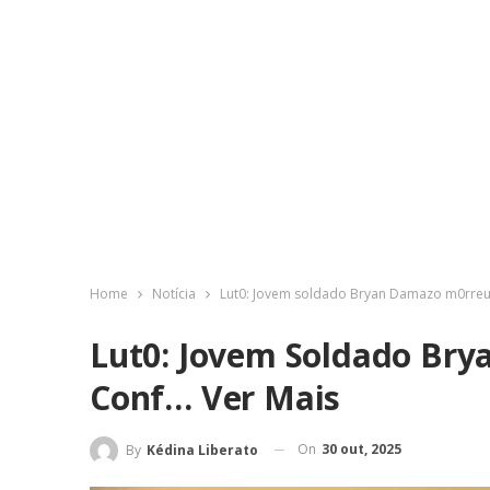
Home
Notícia
Lut0: Jovem soldado Bryan Damazo m0rreu
Lut0: Jovem Soldado Br
Conf… Ver Mais
On
30 out, 2025
By
Kédina Liberato