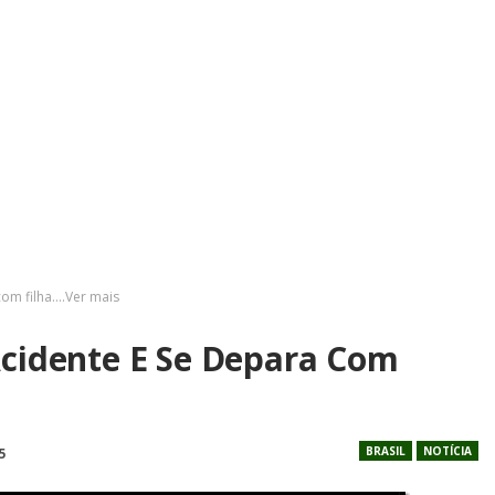
com filha….Ver mais
Acidente E Se Depara Com
BRASIL
NOTÍCIA
5