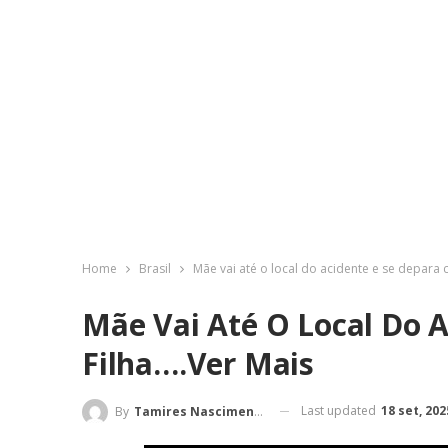
Home
Brasil
Mãe vai até o local do acidente e se depara 
Mãe Vai Até O Local Do 
Filha….Ver Mais
Last updated
18 set, 202
By
Tamires Nascimento