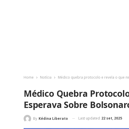
Home
Notícia
Médico quebra protocolo e revela o que n
Médico Quebra Protocol
Esperava Sobre Bolsonar
Last updated
22 set, 2025
By
Kédina Liberato