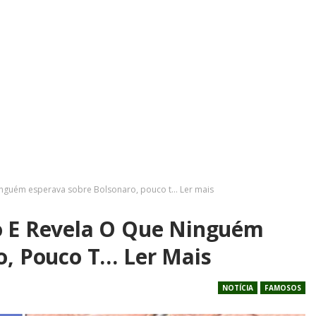
inguém esperava sobre Bolsonaro, pouco t… Ler mais
o E Revela O Que Ninguém
o, Pouco T… Ler Mais
NOTÍCIA
FAMOSOS