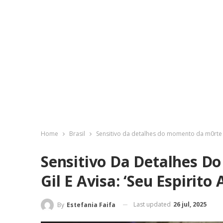
Home
Brasil
Sensitivo da detalhes do momento da m0rte de
Sensitivo Da Detalhes D
Gil E Avisa: ‘Seu Espirit
Last updated
26 jul, 2025
By
Estefania Faifa