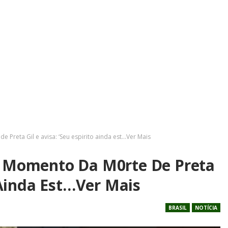
 Preta Gil e avisa: ‘Seu espirito ainda est…Ver Mais
o Momento Da M0rte De Preta
o Ainda Est…Ver Mais
BRASIL
NOTÍCIA