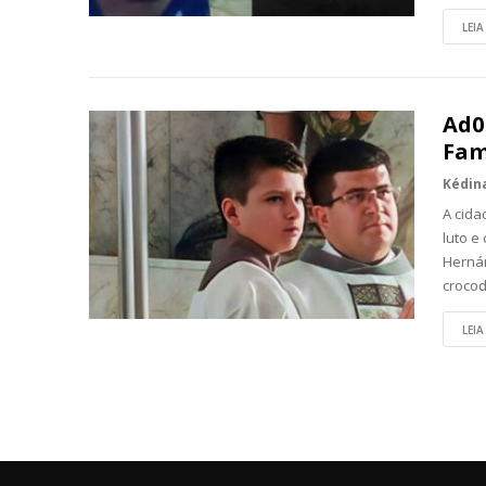
LEIA
Ad0
Fam
A cida
luto e
Hernán
crocod
LEIA