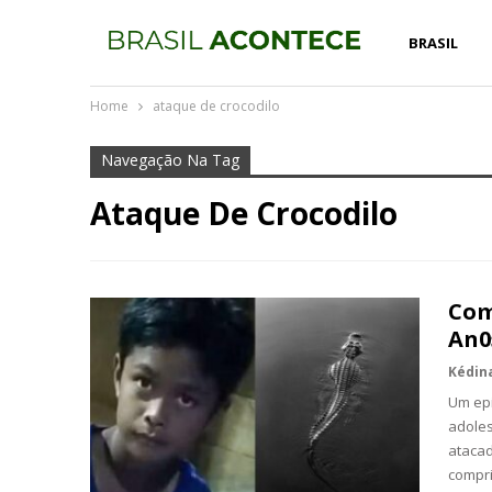
BRASIL
Home
ataque de crocodilo
Navegação Na Tag
Ataque De Crocodilo
Com
An0
Um epi
adole
atacad
compr