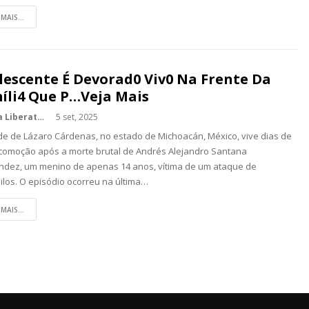
 MAIS...
lescente É Devorad0 Viv0 Na Frente Da
íli4 Que P…veja Mais
Kédina Liberato
5 set, 2025
de de Lázaro Cárdenas, no estado de Michoacán, México, vive dias de
 comoção após a morte brutal de Andrés Alejandro Santana
dez, um menino de apenas 14 anos, vítima de um ataque de
ilos. O episódio ocorreu na última…
 MAIS...