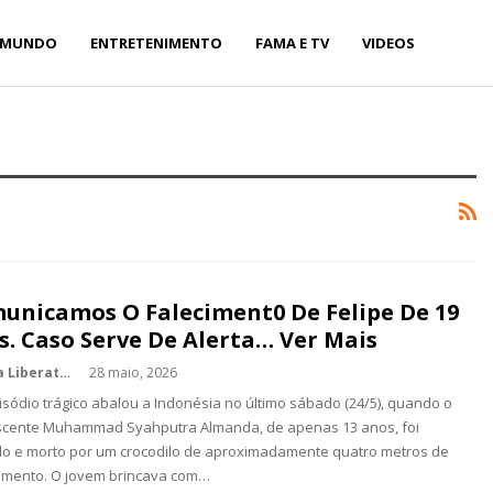
MUNDO
ENTRETENIMENTO
FAMA E TV
VIDEOS
unicamos O Faleciment0 De Felipe De 19
s. Caso Serve De Alerta… Ver Mais
Kédina Liberato
28 maio, 2026
sódio trágico abalou a Indonésia no último sábado (24/5), quando o
scente Muhammad Syahputra Almanda, de apenas 13 anos, foi
o e morto por um crocodilo de aproximadamente quatro metros de
imento. O jovem brincava com…