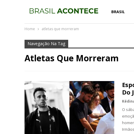
BRASIL
Home
atletas que morreram
Navegação Na Tag
Atletas Que Morreram
Esp
Do 
O sába
emoção
homena
Irmão