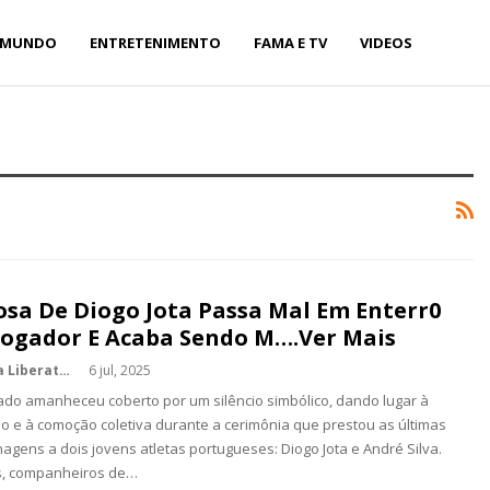
MUNDO
ENTRETENIMENTO
FAMA E TV
VIDEOS
osa De Diogo Jota Passa Mal Em Enterr0
Jogador E Acaba Sendo M….Ver Mais
Kédina Liberato
6 jul, 2025
do amanheceu coberto por um silêncio simbólico, dando lugar à
 e à comoção coletiva durante a cerimônia que prestou as últimas
gens a dois jovens atletas portugueses: Diogo Jota e André Silva.
s, companheiros de…