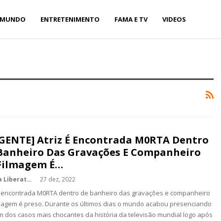
MUNDO
ENTRETENIMENTO
FAMA E TV
VIDEOS
GENTE] Atriz É Encontrada M0RTA Dentro
Banheiro Das Gravações E Companheiro
Filmagem É…
Kédina Liberato
27 dez, 2022
é encontrada M0RTA dentro de banheiro das gravações e companheiro
magem é preso. Durante os últimos dias o mundo acabou presenciando
 dos casos mais chocantes da história da televisão mundial logo após