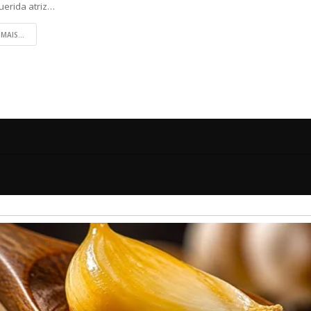
erida atriz…
 MAIS...