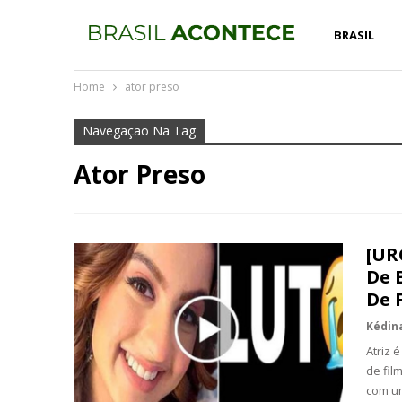
BRASIL
Home
ator preso
Navegação Na Tag
Ator Preso
[UR
De 
De 
Atriz 
de fil
com um