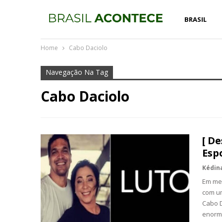
BRASIL
Home
Cabo Daciolo
Navegação Na Tag
Cabo Daciolo
[ D
Esp
Em mei
com um
Cabo D
enorm