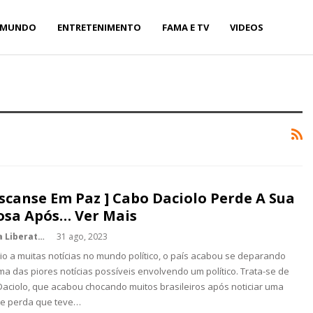
MUNDO
ENTRETENIMENTO
FAMA E TV
VIDEOS
escanse Em Paz ] Cabo Daciolo Perde A Sua
osa Após… Ver Mais
Kédina Liberato
31 ago, 2023
o a muitas notícias no mundo político, o país acabou se deparando
a das piores notícias possíveis envolvendo um político. Trata-se de
aciolo, que acabou chocando muitos brasileiros após noticiar uma
e perda que teve…