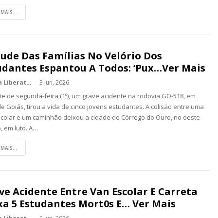
 MAIS...
tude Das Famílias No Velório Dos
udantes Espantou A Todos: ‘Pux…Ver Mais
Kédina Liberato
3 jun, 2026
te de segunda-feira (1º), um grave acidente na rodovia GO-518, em
 de Goiás, tirou a vida de cinco jovens estudantes. A colisão entre uma
colar e um caminhão deixou a cidade de Córrego do Ouro, no oeste
, em luto. A…
 MAIS...
ve Acidente Entre Van Escolar E Carreta
xa 5 Estudantes Mort0s E… Ver Mais