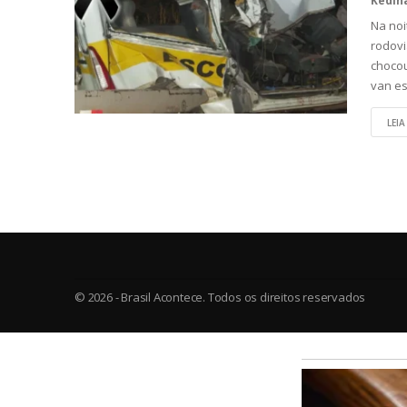
Na noi
rodovi
chocou
van e
LEIA
© 2026 - Brasil Acontece. Todos os direitos reservados