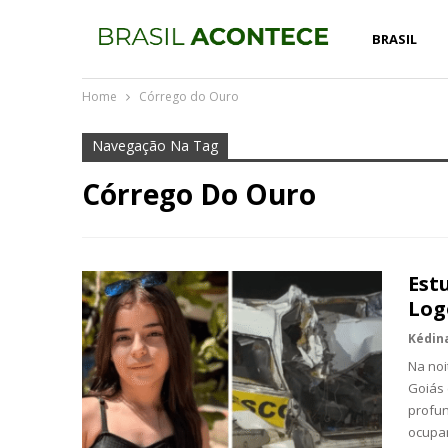
BRASIL
Home
Córrego do Ouro
Navegação Na Tag
Córrego Do Ouro
Est
Log
Na noi
Goiás 
profun
ocupan