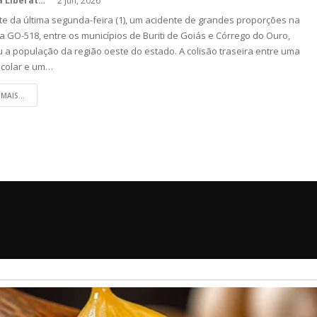
Kédina Liberato
2 jun, 2026
te da última segunda-feira (1), um acidente de grandes proporções na
a GO-518, entre os municípios de Buriti de Goiás e Córrego do Ouro,
 a população da região oeste do estado. A colisão traseira entre uma
scolar e um…
 MAIS...