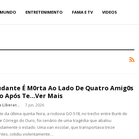
MUNDO
ENTRETENIMENTO
FAMA E TV
VIDEOS
udante É M0rta Ao Lado De Quatro Amig0s
o Após Te…Ver Mais
Kédina Liberato
7 jun, 2026
te da última quinta-feira, a rodovia GO-518, no trecho entre Buriti de
e Córrego do Ouro, foi cenário de uma tragédia que abalou
damente o estado. Uma van escolar, que transportava treze
tes, colidiu violentamente…