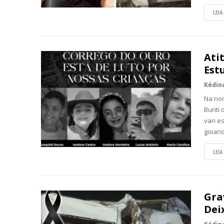
LEIA
Ati
Est
Na noi
Buriti
van es
goiano
LEIA
Gra
Dei