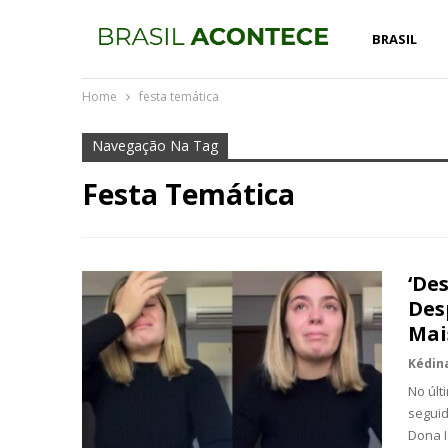
BRASIL
Home
festa temática
Navegação Na Tag
Festa Temática
‘De
Des
Mai
No últ
seguid
Dona I