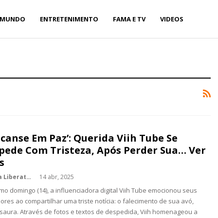
MUNDO
ENTRETENIMENTO
FAMA E TV
VIDEOS
scanse Em Paz’: Querida Viih Tube Se
pede Com Tristeza, Após Perder Sua… Ver
s
Kédina Liberato
14 abr, 2025
imo domingo (14), a influenciadora digital Viih Tube emocionou seus
ores ao compartilhar uma triste notícia: o falecimento de sua avó,
saura. Através de fotos e textos de despedida, Viih homenageou a