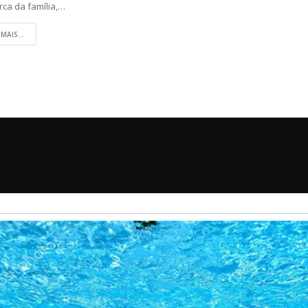
rca da família,…
 MAIS...