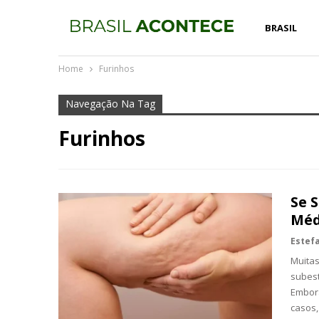
BRASIL
Home
Furinhos
Navegação Na Tag
Furinhos
Se 
Méd
Muita
subest
Embora
casos