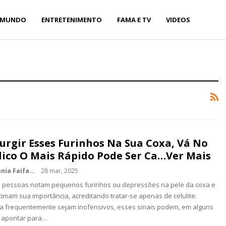
MUNDO
ENTRETENIMENTO
FAMA E TV
VIDEOS
Surgir Esses Furinhos Na Sua Coxa, Vá No
ico O Mais Rápido Pode Ser Ca…Ver Mais
Estefania Faifa
28 mar, 2025
s pessoas notam pequenos furinhos ou depressões na pele da coxa e
imam sua importância, acreditando tratar-se apenas de celulite.
 frequentemente sejam inofensivos, esses sinais podem, em alguns
, apontar para…