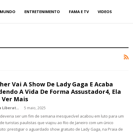
MUNDO
ENTRETENIMENTO
FAMA E TV
VIDEOS
her Vai A Show De Lady Gaga E Acaba
dendo A Vida De Forma Assustador4, Ela
 Ver Mais
Kédina Liberato
5 maio, 2025
deveria ser um fim de semana inesquecível acabou em luto para um
de turistas paulistas que viajou ao Rio de Janeiro com um único
ito: prestigiar o aguardado show gratuito de Lady Gaga, na Praia de