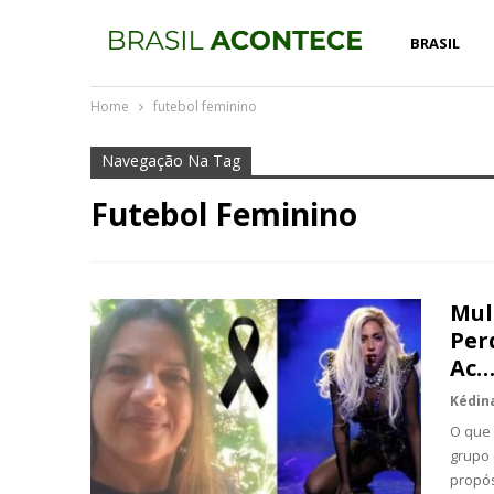
BRASIL
Home
futebol feminino
Navegação Na Tag
Futebol Feminino
Mul
Per
Ac…
O que 
grupo 
propós