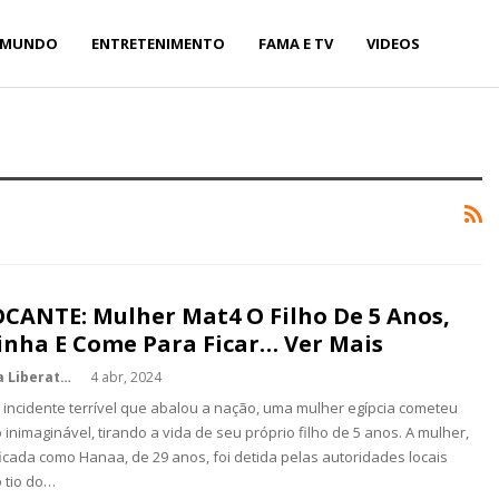
MUNDO
ENTRETENIMENTO
FAMA E TV
VIDEOS
CANTE: Mulher Mat4 O Filho De 5 Anos,
inha E Come Para Ficar… Ver Mais
Kédina Liberato
4 abr, 2024
incidente terrível que abalou a nação, uma mulher egípcia cometeu
 inimaginável, tirando a vida de seu próprio filho de 5 anos. A mulher,
ficada como Hanaa, de 29 anos, foi detida pelas autoridades locais
 tio do…