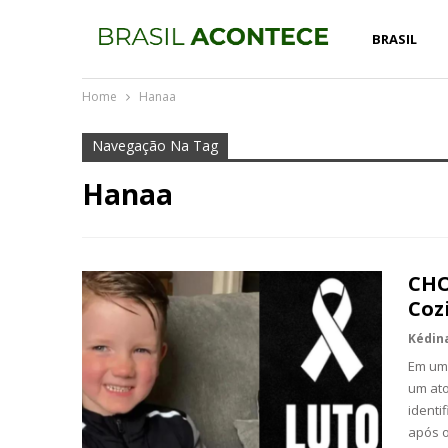
BRASIL
Home
Hanaa
Navegação Na Tag
Hanaa
CHO
Coz
Em um 
um ato
identi
após o