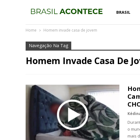
BRASIL
Home
Homem invade casa de jovem
Navegação Na Tag
Homem Invade Casa De J
Hom
Cam
CHO
Durant
o mund
mais 