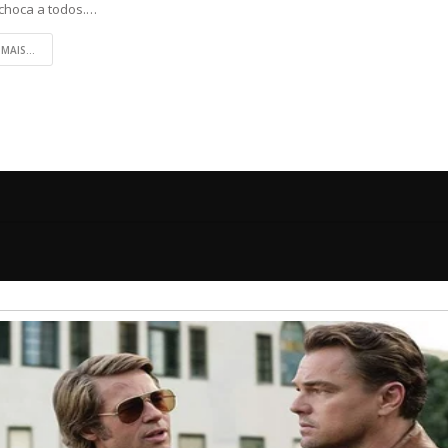
choca a todos.…
 MAIS...