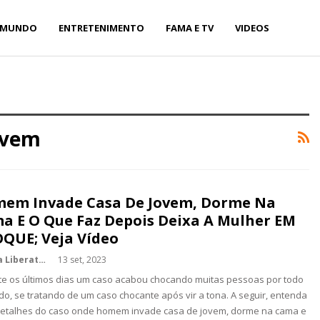
MUNDO
ENTRETENIMENTO
FAMA E TV
VIDEOS
ovem
em Invade Casa De Jovem, Dorme Na
a E O Que Faz Depois Deixa A Mulher EM
QUE; Veja Vídeo
Kédina Liberato
13 set, 2023
e os últimos dias um caso acabou chocando muitas pessoas por todo
o, se tratando de um caso chocante após vir a tona. A seguir, entenda
detalhes do caso onde homem invade casa de jovem, dorme na cama e