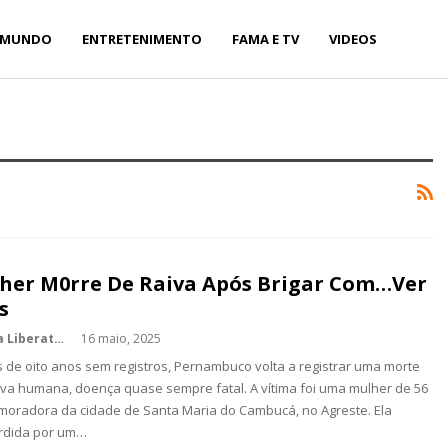
MUNDO
ENTRETENIMENTO
FAMA E TV
VIDEOS
her M0rre De Raiva Após Brigar Com…Ver
s
Kédina Liberato
16 maio, 2025
 de oito anos sem registros, Pernambuco volta a registrar uma morte
iva humana, doença quase sempre fatal. A vítima foi uma mulher de 56
moradora da cidade de Santa Maria do Cambucá, no Agreste. Ela
ordida por um…