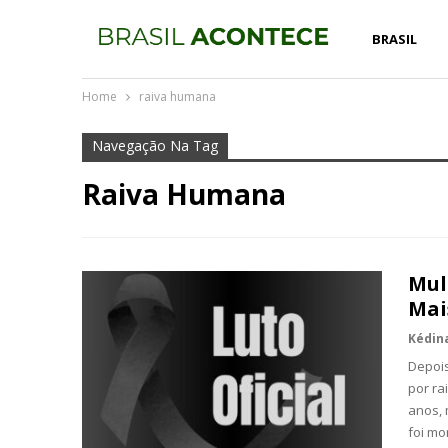
BRASIL
Home
raiva humana
Navegação Na Tag
Raiva Humana
Mul
Mai
Depois
por ra
anos, 
foi m