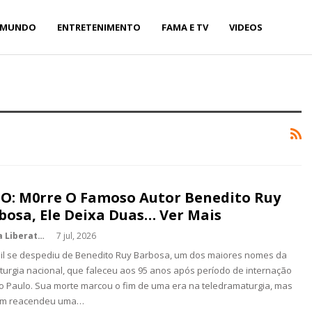
MUNDO
ENTRETENIMENTO
FAMA E TV
VIDEOS
O: M0rre O Famoso Autor Benedito Ruy
bosa, Ele Deixa Duas… Ver Mais
Kédina Liberato
7 jul, 2026
il se despediu de Benedito Ruy Barbosa, um dos maiores nomes da
urgia nacional, que faleceu aos 95 anos após período de internação
 Paulo. Sua morte marcou o fim de uma era na teledramaturgia, mas
m reacendeu uma…