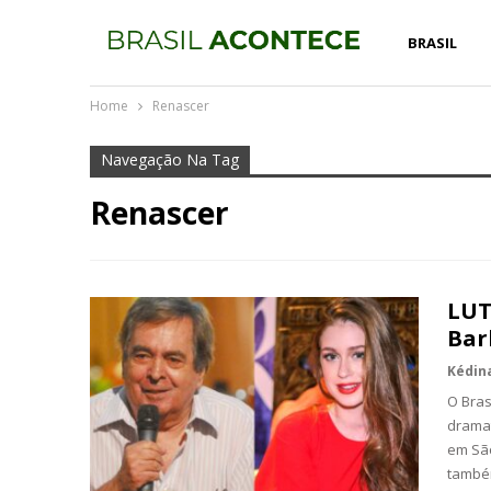
BRASIL
Home
Renascer
Navegação Na Tag
Renascer
LUT
Bar
O Bras
dramat
em São
també