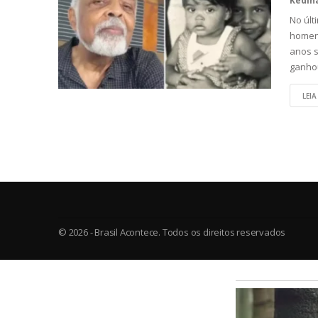
No últ
homena
anos s
ganho
LEIA
© 2026 - Brasil Acontece. Todos os direitos reservados