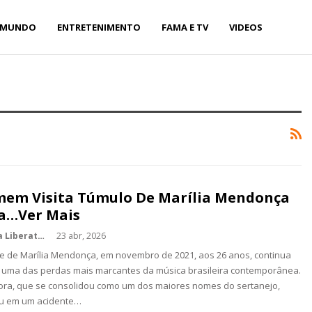
MUNDO
ENTRETENIMENTO
FAMA E TV
VIDEOS
em Visita Túmulo De Marília Mendonça
a…Ver Mais
Kédina Liberato
23 abr, 2026
e de Marília Mendonça, em novembro de 2021, aos 26 anos, continua
uma das perdas mais marcantes da música brasileira contemporânea.
ora, que se consolidou como um dos maiores nomes do sertanejo,
eu em um acidente…