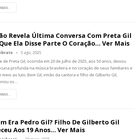
 MAIS...
ão Revela Última Conversa Com Preta Gil
 Que Ela Disse Parte O Coração… Ver Mais
Librato
5 ago, 2025
e de Preta Gil, ocorrida em 20 de julho de 2025, aos 50 anos, deixou
cuna profunda na música brasileira e no coração de seus familiares e
m meio ao luto, Bem Gil, irmão da cantora e filho de Gilberto Gil,
onou os…
 MAIS...
m Era Pedro Gil? Filho De Gilberto Gil
eceu Aos 19 Anos… Ver Mais