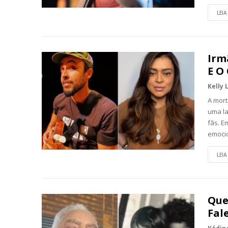
LEIA
Irm
E O
Kelly 
A mort
uma la
fãs. E
emoci
LEIA
Que
Fal