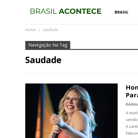
BRASIL
Home
saudade
Navegação Na Tag
Saudade
Hom
Par
A mort
sendo 
A cant
falec