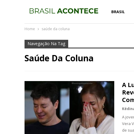
BRASIL
Home
saúde da coluna
Navegação Na Tag
Saúde Da Coluna
A L
Rev
Com
A jove
Vera V
de sua