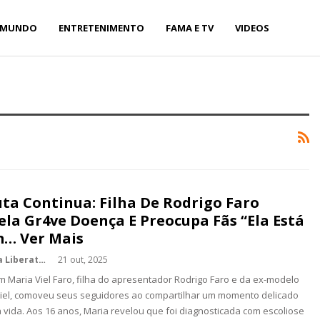
MUNDO
ENTRETENIMENTO
FAMA E TV
VIDEOS
uta Continua: Filha De Rodrigo Faro
ela Gr4ve Doença E Preocupa Fãs “Ela Está
… Ver Mais
Kédina Liberato
21 out, 2025
m Maria Viel Faro, filha do apresentador Rodrigo Faro e da ex-modelo
iel, comoveu seus seguidores ao compartilhar um momento delicado
 vida. Aos 16 anos, Maria revelou que foi diagnosticada com escoliose