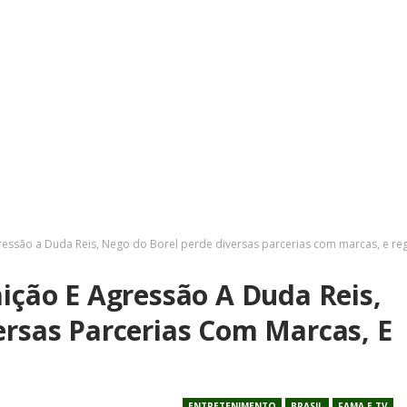
ressão a Duda Reis, Nego do Borel perde diversas parcerias com marcas, e reg
ição E Agressão A Duda Reis,
ersas Parcerias Com Marcas, E
ENTRETENIMENTO
BRASIL
FAMA E TV