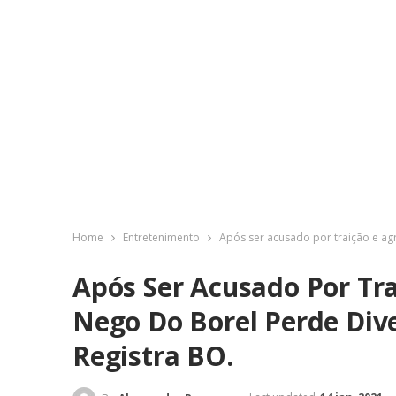
Home
Entretenimento
Após ser acusado por traição e ag
Após Ser Acusado Por Tra
Nego Do Borel Perde Div
Registra BO.