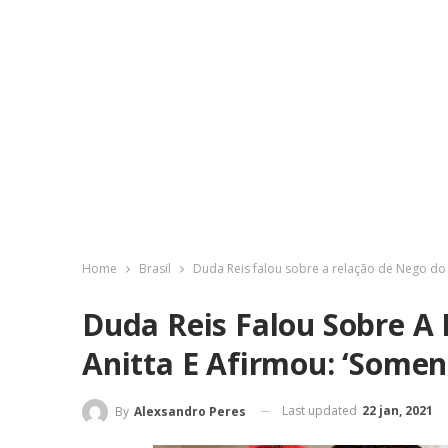
Home
Brasil
Duda Reis falou sobre a relação de Nego do B
Duda Reis Falou Sobre A 
Anitta E Afirmou: ‘Soment
Last updated
22 jan, 2021
By
Alexsandro Peres