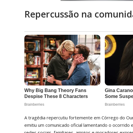
Repercussão na comuni
A tragédia repercutiu fortemente em Córrego do Our
emitiu um comunicado oficial lamentando o ocorrido
redes sociais, familiares, amigos e moradores exp