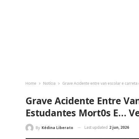
Home
Notícia
Grave Acidente entre van escolar e carreta
Grave Acidente Entre Van
Estudantes Mort0s E… Ve
Last updated
2 jun, 2026
By
Kédina Liberato