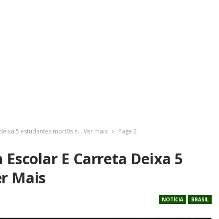
 deixa 5 estudantes mort0s e… Ver mais
Page 2
 Escolar E Carreta Deixa 5
r Mais
NOTÍCIA
BRASIL