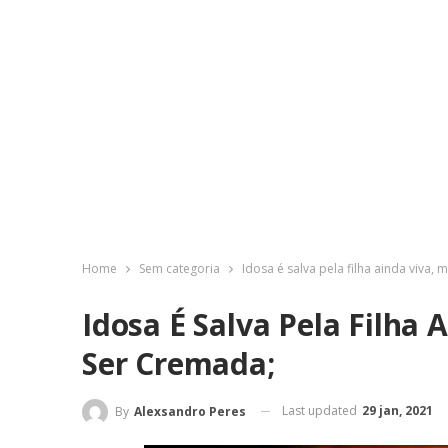
Home
Sem categoria
Idosa é salva pela filha ainda viva,
Idosa É Salva Pela Filha
Ser Cremada;
Last updated
29 jan, 2021
By
Alexsandro Peres