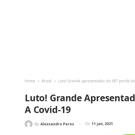
Home
Brasil
Luto! Grande apresentador do SBT perde lut
Luto! Grande Apresentad
A Covid-19
On
11 jan, 2021
By
Alexsandro Peres