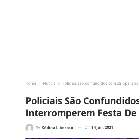
Home
Notícia
Policiais são confundidos com strippers a
Policiais São Confundido
Interromperem Festa De
On
14 jan, 2021
By
Kédina Liberato