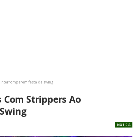
o interromperem festa de swing
s Com Strippers Ao
 Swing
NOTÍCIA