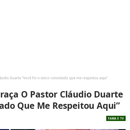
áudio Duarte “Você foi o único convidado que me respeitou aqui”
aça O Pastor Cláudio Duarte
dado Que Me Respeitou Aqui”
FAMA E TV