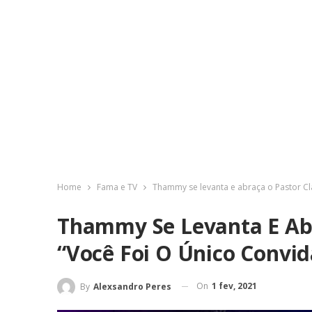
Home
Fama e TV
Thammy se levanta e abraça o Pastor Cl
Thammy Se Levanta E Abr
“Você Foi O Único Convi
On
1 fev, 2021
By
Alexsandro Peres